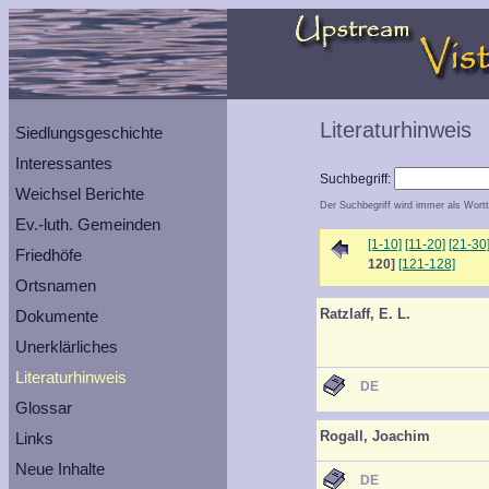
Literaturhinweis
Siedlungsgeschichte
Interessantes
Suchbegriff:
Weichsel Berichte
Der Suchbegriff wird immer als Wortt
Ev.-luth. Gemeinden
[1-10]
[11-20]
[21-30
Friedhöfe
120]
[121-128]
Ortsnamen
Ratzlaff, E. L.
Dokumente
Unerklärliches
Literaturhinweis
DE
Glossar
Rogall, Joachim
Links
Neue Inhalte
DE