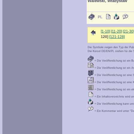
Walewski, Władysław
PL
[1-10]
[11-20]
[21-30
120]
[121-128]
Die Symbole zeigen den Typ der Publi
Die Kürzel DE/EN/PL stehen für die S
= Die Veröffentlichung ist ein B
= Die Veröffentlichung ist ein Ar
= Die Veröffentlichung ist eine S
= Die Veröffentlichung ist eine 
= Die Veröffentlichung ist ein 
= Ein Inhaltsverzeichnis wird un
= Die Veröffentlichung kann unt
= Ein Kommentar wird unter "Det