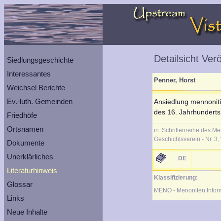
Detailsicht Ver
Siedlungsgeschichte
Interessantes
Penner, Horst
Weichsel Berichte
Ev.-luth. Gemeinden
Ansiedlung mennoniti
des 16. Jahrhunderts
Friedhöfe
Ortsnamen
in: Schriftenreihe des M
Geschichtsverein - Nr. 3,
Dokumente
Unerklärliches
DE
Literaturhinweis
Klassifizierung:
Glossar
MENO - Menoniten Infor
Links
Neue Inhalte