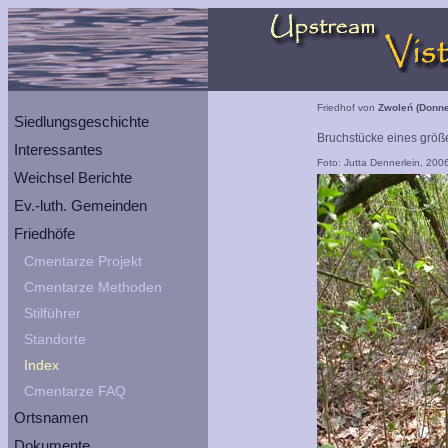
Friedhof von
Zwoleń (Donne
Siedlungsgeschichte
Bruchstücke eines grö
Interessantes
Foto: Jutta Dennerlein, 200
Weichsel Berichte
Ev.-luth. Gemeinden
Friedhöfe
Cmentarze Projekt
Cmentarze Methoden
Stilführer
Standorte
Index
Cmentarze FAQ
Ortsnamen
Dokumente