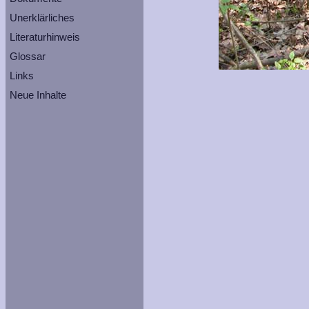
Unerklärliches
Literaturhinweis
Glossar
Links
Neue Inhalte